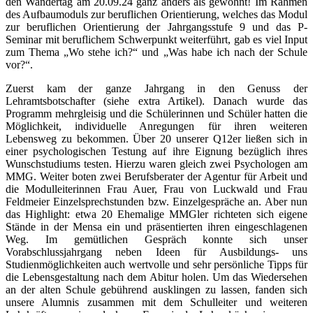
den Wandertag am 20.09.24 ganz anders als gewohnt! Im Rahmen
des Aufbaumoduls zur beruflichen Orientierung, welches das Modul
zur beruflichen Orientierung der Jahrgangsstufe 9 und das P-
Seminar mit beruflichem Schwerpunkt weiterführt, gab es viel Input
zum Thema „Wo stehe ich?“ und „Was habe ich nach der Schule
vor?“.
Zuerst kam der ganze Jahrgang in den Genuss der
Lehramtsbotschafter (siehe extra Artikel). Danach wurde das
Programm mehrgleisig und die Schülerinnen und Schüler hatten die
Möglichkeit, individuelle Anregungen für ihren weiteren
Lebensweg zu bekommen. Über 20 unserer Q12er ließen sich in
einer psychologischen Testung auf ihre Eignung bezüglich ihres
Wunschstudiums testen. Hierzu waren gleich zwei Psychologen am
MMG. Weiter boten zwei Berufsberater der Agentur für Arbeit und
die Modulleiterinnen Frau Auer, Frau von Luckwald und Frau
Feldmeier Einzelsprechstunden bzw. Einzelgespräche an. Aber nun
das Highlight: etwa 20 Ehemalige MMGler richteten sich eigene
Stände in der Mensa ein und präsentierten ihren eingeschlagenen
Weg. Im gemütlichen Gespräch konnte sich unser
Vorabschlussjahrgang neben Ideen für Ausbildungs- uns
Studienmöglichkeiten auch wertvolle und sehr persönliche Tipps für
die Lebensgestaltung nach dem Abitur holen. Um das Wiedersehen
an der alten Schule gebührend ausklingen zu lassen, fanden sich
unsere Alumnis zusammen mit dem Schulleiter und weiteren