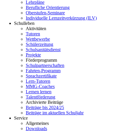
Lehrpläne
Berufliche Orientierung
Oberstufen-Seminare
Individuelle Lernzeitverkürzung (ILV)
Schulleben
Aktivitäten
Tutoren
Wettbewerbe
Schülerzeitung
Schulsanitätsdienst
Projekte
Förderprogramm
Schulpartnerschaften
Fahrten-Programm
Sprachzertifikate
Lern-Tutoren
MMG-Coaches
Lernen lernen
Talentförderung
Archivierte Beiträge
Beiträge bis 2024/25
Beiträge im aktuellen Schuljahr
Service
Allgemeines
Downloads