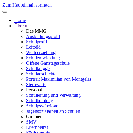
Zum Hauptinhalt springen
Home
Über uns
Das MMG
Ausbildungsprofil
Schulprofil
Leitbild
Werteerziehung
Schulentwicklung
Offene Ganztagsschule
Schulknigge
Schulgeschichte
Portrait Maximilian von Montgelas
Sternwarte
Personal
Schulleitung und Verwaltung
Schulberatung
Schulpsychologe
Jugensozialarbeit an Schulen
Gremien
SMV
Elternbeirat
Förderverein