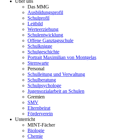
Über uns
Das MMG
Ausbildungsprofil
Schulprofil
Leitbild
Werteerziehung
Schulentwicklung
Offene Ganztagsschule
Schulknigge
Schulgeschichte
Portrait Maximilian von Montgelas
Sternwarte
Personal
Schulleitung und Verwaltung
Schulberatung
Schulpsychologe
Jugensozialarbeit an Schulen
Gremien
SMV
Elternbeirat
Förderverein
Unterricht
MINT-Fächer
Biologie
Chemie