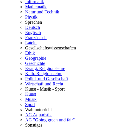
Informatik
Mathematik
Natur und Technik
Physik
Sprachen
Deutsch
Englisch
Französisch
Latein
Gesellschaftswissenschaften
Ethik
Geographie
Geschichte
Evang. Religionslehre
Kath. Religionslehre
Politik und Gesellschaft
Wirtschaft und Recht
Kunst - Musik - Sport
Kunst
Musik
Sport
Wahlunterricht
AG Aquaristik
AG "Going green und fair"
Sonstiges