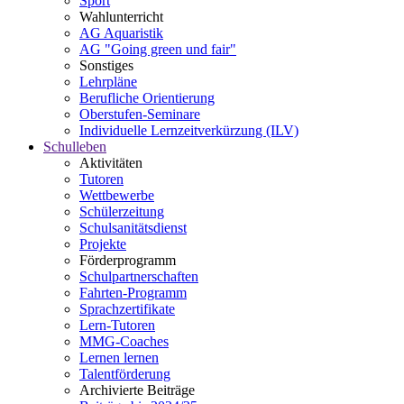
Sport
Wahlunterricht
AG Aquaristik
AG "Going green und fair"
Sonstiges
Lehrpläne
Berufliche Orientierung
Oberstufen-Seminare
Individuelle Lernzeitverkürzung (ILV)
Schulleben
Aktivitäten
Tutoren
Wettbewerbe
Schülerzeitung
Schulsanitätsdienst
Projekte
Förderprogramm
Schulpartnerschaften
Fahrten-Programm
Sprachzertifikate
Lern-Tutoren
MMG-Coaches
Lernen lernen
Talentförderung
Archivierte Beiträge