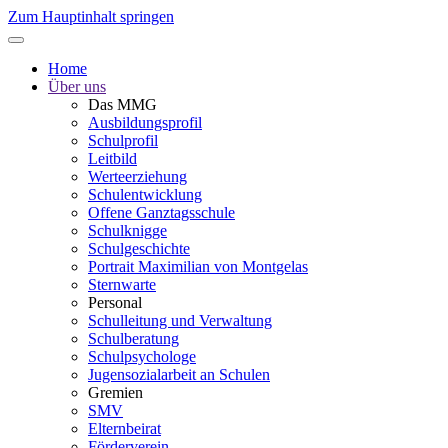
Zum Hauptinhalt springen
Home
Über uns
Das MMG
Ausbildungsprofil
Schulprofil
Leitbild
Werteerziehung
Schulentwicklung
Offene Ganztagsschule
Schulknigge
Schulgeschichte
Portrait Maximilian von Montgelas
Sternwarte
Personal
Schulleitung und Verwaltung
Schulberatung
Schulpsychologe
Jugensozialarbeit an Schulen
Gremien
SMV
Elternbeirat
Förderverein