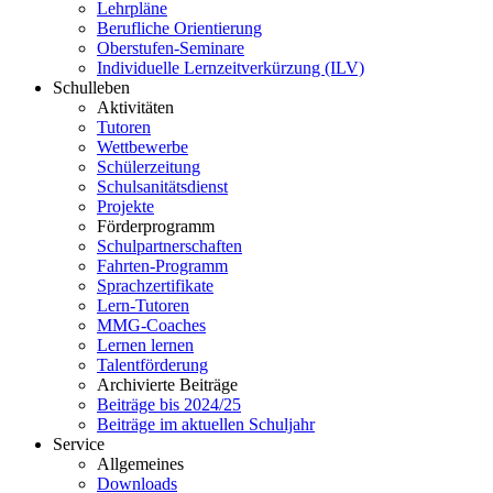
Lehrpläne
Berufliche Orientierung
Oberstufen-Seminare
Individuelle Lernzeitverkürzung (ILV)
Schulleben
Aktivitäten
Tutoren
Wettbewerbe
Schülerzeitung
Schulsanitätsdienst
Projekte
Förderprogramm
Schulpartnerschaften
Fahrten-Programm
Sprachzertifikate
Lern-Tutoren
MMG-Coaches
Lernen lernen
Talentförderung
Archivierte Beiträge
Beiträge bis 2024/25
Beiträge im aktuellen Schuljahr
Service
Allgemeines
Downloads