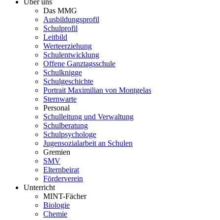
Über uns
Das MMG
Ausbildungsprofil
Schulprofil
Leitbild
Werteerziehung
Schulentwicklung
Offene Ganztagsschule
Schulknigge
Schulgeschichte
Portrait Maximilian von Montgelas
Sternwarte
Personal
Schulleitung und Verwaltung
Schulberatung
Schulpsychologe
Jugensozialarbeit an Schulen
Gremien
SMV
Elternbeirat
Förderverein
Unterricht
MINT-Fächer
Biologie
Chemie