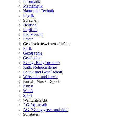
Informatik
Mathematik
Natur und Technik
Physik
Sprachen
Deutsch
Englisch
Französisch
Latein
Gesellschaftswissenschaften
Ethik
Geographie
Geschichte
Evang. Religionslehre
Kath. Religionslehre
Politik und Gesellschaft
Wirtschaft und Recht
Kunst - Musik - Sport
Kunst
Musik
Sport
Wahlunterricht
AG Aquaristik
AG "Going green und fair"
Sonstiges