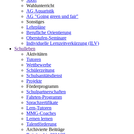
Sport
Wahlunterricht
AG Aquaristik
AG "Going green und fair"
Sonstiges
Lehrpläne
Berufliche Orientierung
Oberstufen-Seminare
Individuelle Lernzeitverkürzung (ILV)
Schulleben
Aktivitäten
Tutoren
Wettbewerbe
Schülerzeitung
Schulsanitätsdienst
Projekte
Förderprogramm
Schulpartnerschaften
Fahrten-Programm
Sprachzertifikate
Lern-Tutoren
MMG-Coaches
Lernen lernen
Talentförderung
Archivierte Beiträge