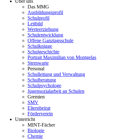
Über uns
Das MMG
Ausbildungsprofil
Schulprofil
Leitbild
Werteerziehung
Schulentwicklung
Offene Ganztagsschule
Schulknigge
Schulgeschichte
Portrait Maximilian von Montgelas
Sternwarte
Personal
Schulleitung und Verwaltung
Schulberatung
Schulpsychologe
Jugensozialarbeit an Schulen
Gremien
SMV
Elternbeirat
Förderverein
Unterricht
MINT-Fächer
Biologie
Chemie