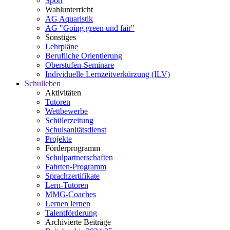
Sport
Wahlunterricht
AG Aquaristik
AG "Going green und fair"
Sonstiges
Lehrpläne
Berufliche Orientierung
Oberstufen-Seminare
Individuelle Lernzeitverkürzung (ILV)
Schulleben
Aktivitäten
Tutoren
Wettbewerbe
Schülerzeitung
Schulsanitätsdienst
Projekte
Förderprogramm
Schulpartnerschaften
Fahrten-Programm
Sprachzertifikate
Lern-Tutoren
MMG-Coaches
Lernen lernen
Talentförderung
Archivierte Beiträge