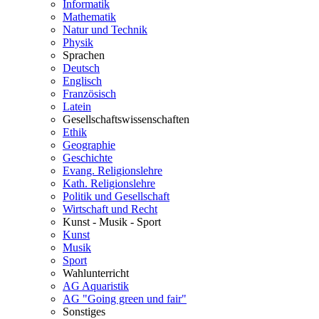
Informatik
Mathematik
Natur und Technik
Physik
Sprachen
Deutsch
Englisch
Französisch
Latein
Gesellschaftswissenschaften
Ethik
Geographie
Geschichte
Evang. Religionslehre
Kath. Religionslehre
Politik und Gesellschaft
Wirtschaft und Recht
Kunst - Musik - Sport
Kunst
Musik
Sport
Wahlunterricht
AG Aquaristik
AG "Going green und fair"
Sonstiges