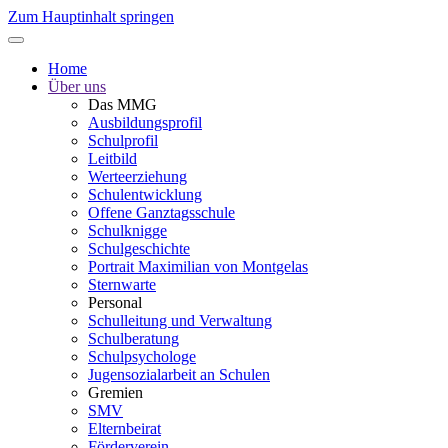
Zum Hauptinhalt springen
Home
Über uns
Das MMG
Ausbildungsprofil
Schulprofil
Leitbild
Werteerziehung
Schulentwicklung
Offene Ganztagsschule
Schulknigge
Schulgeschichte
Portrait Maximilian von Montgelas
Sternwarte
Personal
Schulleitung und Verwaltung
Schulberatung
Schulpsychologe
Jugensozialarbeit an Schulen
Gremien
SMV
Elternbeirat
Förderverein