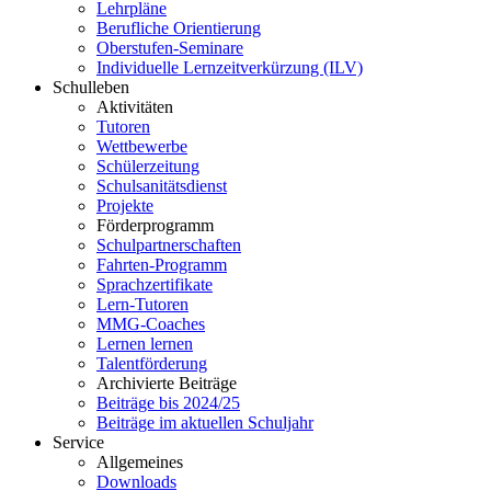
Lehrpläne
Berufliche Orientierung
Oberstufen-Seminare
Individuelle Lernzeitverkürzung (ILV)
Schulleben
Aktivitäten
Tutoren
Wettbewerbe
Schülerzeitung
Schulsanitätsdienst
Projekte
Förderprogramm
Schulpartnerschaften
Fahrten-Programm
Sprachzertifikate
Lern-Tutoren
MMG-Coaches
Lernen lernen
Talentförderung
Archivierte Beiträge
Beiträge bis 2024/25
Beiträge im aktuellen Schuljahr
Service
Allgemeines
Downloads