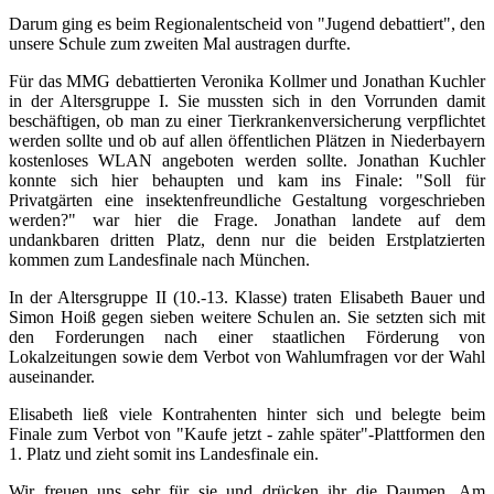
Darum ging es beim Regionalentscheid von "Jugend debattiert", den
unsere Schule zum zweiten Mal austragen durfte.
Für das MMG debattierten Veronika Kollmer und Jonathan Kuchler
in der Altersgruppe I. Sie mussten sich in den Vorrunden damit
beschäftigen, ob man zu einer Tierkrankenversicherung verpflichtet
werden sollte und ob auf allen öffentlichen Plätzen in Niederbayern
kostenloses WLAN angeboten werden sollte. Jonathan Kuchler
konnte sich hier behaupten und kam ins Finale: "Soll für
Privatgärten eine insektenfreundliche Gestaltung vorgeschrieben
werden?" war hier die Frage. Jonathan landete auf dem
undankbaren dritten Platz, denn nur die beiden Erstplatzierten
kommen zum Landesfinale nach München.
In der Altersgruppe II (10.-13. Klasse) traten Elisabeth Bauer und
Simon Hoiß gegen sieben weitere Schulen an. Sie setzten sich mit
den Forderungen nach einer staatlichen Förderung von
Lokalzeitungen sowie dem Verbot von Wahlumfragen vor der Wahl
auseinander.
Elisabeth ließ viele Kontrahenten hinter sich und belegte beim
Finale zum Verbot von "Kaufe jetzt - zahle später"-Plattformen den
1. Platz und zieht somit ins Landesfinale ein.
Wir freuen uns sehr für sie und drücken ihr die Daumen. Am