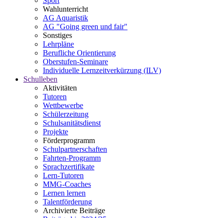
Sport
Wahlunterricht
AG Aquaristik
AG "Going green und fair"
Sonstiges
Lehrpläne
Berufliche Orientierung
Oberstufen-Seminare
Individuelle Lernzeitverkürzung (ILV)
Schulleben
Aktivitäten
Tutoren
Wettbewerbe
Schülerzeitung
Schulsanitätsdienst
Projekte
Förderprogramm
Schulpartnerschaften
Fahrten-Programm
Sprachzertifikate
Lern-Tutoren
MMG-Coaches
Lernen lernen
Talentförderung
Archivierte Beiträge