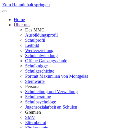
Zum Hauptinhalt springen
Home
Über uns
Das MMG
Ausbildungsprofil
Schulprofil
Leitbild
Werteerziehung
Schulentwicklung
Offene Ganztagsschule
Schulknigge
Schulgeschichte
Portrait Maximilian von Montgelas
Sternwarte
Personal
Schulleitung und Verwaltung
Schulberatung
Schulpsychologe
Jugensozialarbeit an Schulen
Gremien
SMV
Elternbeirat
Förderverein