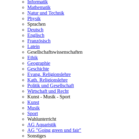
Informatik
Mathematik
Natur und Technik
Physik
Sprachen
Deutsch
Englisch
Französisch
Latein
Gesellschaftswissenschaften
Ethik
Geographie
Geschichte
Evang. Religionslehre
Kath. Religionslehre
Politik und Gesellschaft
Wirtschaft und Recht
Kunst - Musik - Sport
Kunst
Musik
Sport
Wahlunterricht
AG Aquaristik
AG "Going green und fair"
Sonstiges