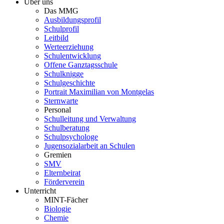
Über uns
Das MMG
Ausbildungsprofil
Schulprofil
Leitbild
Werteerziehung
Schulentwicklung
Offene Ganztagsschule
Schulknigge
Schulgeschichte
Portrait Maximilian von Montgelas
Sternwarte
Personal
Schulleitung und Verwaltung
Schulberatung
Schulpsychologe
Jugensozialarbeit an Schulen
Gremien
SMV
Elternbeirat
Förderverein
Unterricht
MINT-Fächer
Biologie
Chemie