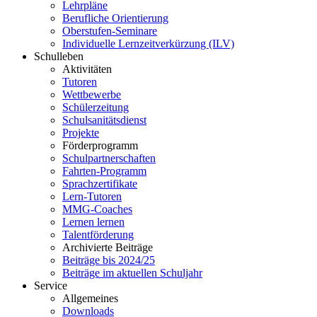
Lehrpläne
Berufliche Orientierung
Oberstufen-Seminare
Individuelle Lernzeitverkürzung (ILV)
Schulleben
Aktivitäten
Tutoren
Wettbewerbe
Schülerzeitung
Schulsanitätsdienst
Projekte
Förderprogramm
Schulpartnerschaften
Fahrten-Programm
Sprachzertifikate
Lern-Tutoren
MMG-Coaches
Lernen lernen
Talentförderung
Archivierte Beiträge
Beiträge bis 2024/25
Beiträge im aktuellen Schuljahr
Service
Allgemeines
Downloads