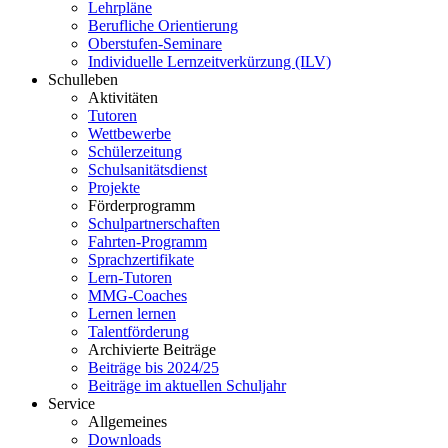
Lehrpläne
Berufliche Orientierung
Oberstufen-Seminare
Individuelle Lernzeitverkürzung (ILV)
Schulleben
Aktivitäten
Tutoren
Wettbewerbe
Schülerzeitung
Schulsanitätsdienst
Projekte
Förderprogramm
Schulpartnerschaften
Fahrten-Programm
Sprachzertifikate
Lern-Tutoren
MMG-Coaches
Lernen lernen
Talentförderung
Archivierte Beiträge
Beiträge bis 2024/25
Beiträge im aktuellen Schuljahr
Service
Allgemeines
Downloads