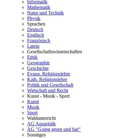
Informatik
Mathematik
Natur und Technik
Physik
Sprachen
Deutsch
Englisch
Französisch
Latein
Gesellschaftswissenschaften
Ethik
Geographie
Geschichte
Evang. Religionslehre
Kath. Religionslehre
Politik und Gesellschaft
Wirtschaft und Recht
Kunst - Musik - Sport
Kunst
Musik
Sport
Wahlunterricht
AG Aquaristik
AG "Going green und fair"
Sonstiges