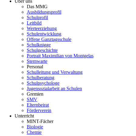
Über uns
Das MMG
Ausbildungsprofil
Schulprofil
Leitbild
Werteerziehung
Schulentwicklung
Offene Ganztagsschule
Schulknigge
Schulgeschichte
Portrait Maximilian von Montgelas
Sternwarte
Personal
Schulleitung und Verwaltung
Schulberatung
Schulpsychologe
Jugensozialarbeit an Schulen
Gremien
SMV
Elternbeirat
Förderverein
Unterricht
MINT-Fächer
Biologie
Chemie