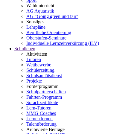
Sport
Wahlunterricht
AG Aquaristik
AG "Going green und fair"
Sonstiges
Lehrpläne
Berufliche Orientierung
Oberstufen-Seminare
Individuelle Lernzeitverkürzung (ILV)
Schulleben
Aktivitäten
Tutoren
Wettbewerbe
Schülerzeitung
Schulsanitätsdienst
Projekte
Förderprogramm
Schulpartnerschaften
Fahrten-Programm
Sprachzertifikate
Lern-Tutoren
MMG-Coaches
Lernen lernen
Talentförderung
Archivierte Beiträge