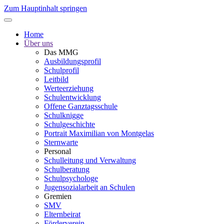
Zum Hauptinhalt springen
Home
Über uns
Das MMG
Ausbildungsprofil
Schulprofil
Leitbild
Werteerziehung
Schulentwicklung
Offene Ganztagsschule
Schulknigge
Schulgeschichte
Portrait Maximilian von Montgelas
Sternwarte
Personal
Schulleitung und Verwaltung
Schulberatung
Schulpsychologe
Jugensozialarbeit an Schulen
Gremien
SMV
Elternbeirat
Förderverein