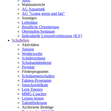
Sport
Wahlunterricht
AG Aquaristik
AG "Going green und fair"
Sonstiges
Lehrpläne
Berufliche Orientierung
Oberstufen-Seminare
Individuelle Lernzeitverkürzung (ILV)
Schulleben
Aktivitäten
Tutoren
Wettbewerbe
Schülerzeitung
Schulsanitätsdienst
Projekte
Förderprogramm
Schulpartnerschaften
Fahrten-Programm
Sprachzertifikate
Lern-Tutoren
MMG-Coaches
Lernen lernen
Talentförderung
Archivierte Beiträge