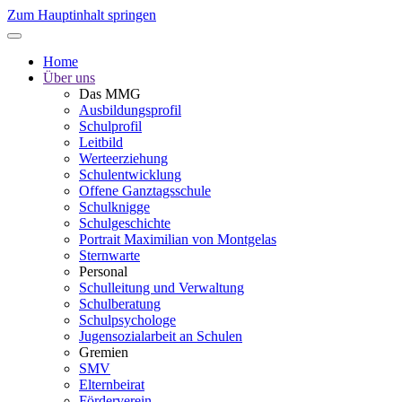
Zum Hauptinhalt springen
Home
Über uns
Das MMG
Ausbildungsprofil
Schulprofil
Leitbild
Werteerziehung
Schulentwicklung
Offene Ganztagsschule
Schulknigge
Schulgeschichte
Portrait Maximilian von Montgelas
Sternwarte
Personal
Schulleitung und Verwaltung
Schulberatung
Schulpsychologe
Jugensozialarbeit an Schulen
Gremien
SMV
Elternbeirat
Förderverein