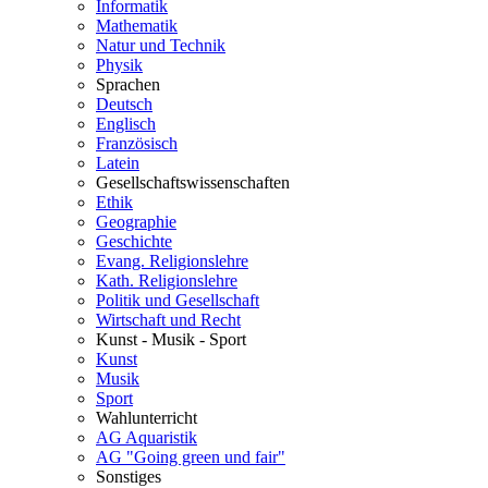
Informatik
Mathematik
Natur und Technik
Physik
Sprachen
Deutsch
Englisch
Französisch
Latein
Gesellschaftswissenschaften
Ethik
Geographie
Geschichte
Evang. Religionslehre
Kath. Religionslehre
Politik und Gesellschaft
Wirtschaft und Recht
Kunst - Musik - Sport
Kunst
Musik
Sport
Wahlunterricht
AG Aquaristik
AG "Going green und fair"
Sonstiges