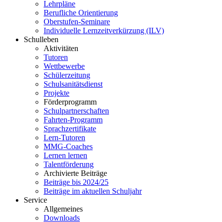
Lehrpläne
Berufliche Orientierung
Oberstufen-Seminare
Individuelle Lernzeitverkürzung (ILV)
Schulleben
Aktivitäten
Tutoren
Wettbewerbe
Schülerzeitung
Schulsanitätsdienst
Projekte
Förderprogramm
Schulpartnerschaften
Fahrten-Programm
Sprachzertifikate
Lern-Tutoren
MMG-Coaches
Lernen lernen
Talentförderung
Archivierte Beiträge
Beiträge bis 2024/25
Beiträge im aktuellen Schuljahr
Service
Allgemeines
Downloads