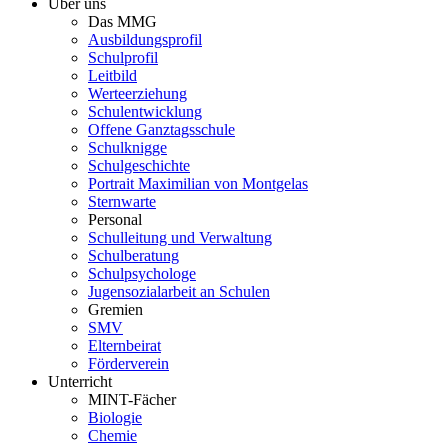
Über uns
Das MMG
Ausbildungsprofil
Schulprofil
Leitbild
Werteerziehung
Schulentwicklung
Offene Ganztagsschule
Schulknigge
Schulgeschichte
Portrait Maximilian von Montgelas
Sternwarte
Personal
Schulleitung und Verwaltung
Schulberatung
Schulpsychologe
Jugensozialarbeit an Schulen
Gremien
SMV
Elternbeirat
Förderverein
Unterricht
MINT-Fächer
Biologie
Chemie