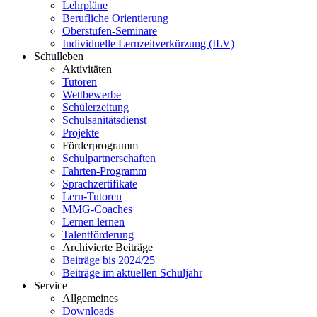
Lehrpläne
Berufliche Orientierung
Oberstufen-Seminare
Individuelle Lernzeitverkürzung (ILV)
Schulleben
Aktivitäten
Tutoren
Wettbewerbe
Schülerzeitung
Schulsanitätsdienst
Projekte
Förderprogramm
Schulpartnerschaften
Fahrten-Programm
Sprachzertifikate
Lern-Tutoren
MMG-Coaches
Lernen lernen
Talentförderung
Archivierte Beiträge
Beiträge bis 2024/25
Beiträge im aktuellen Schuljahr
Service
Allgemeines
Downloads