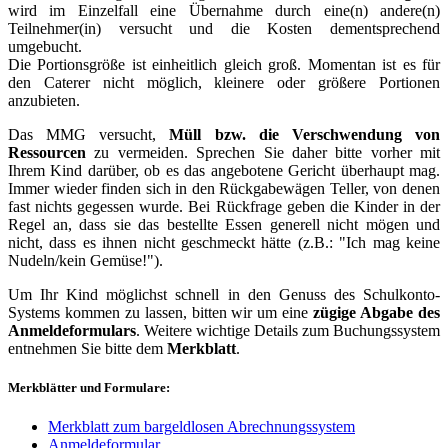
wird im Einzelfall eine Übernahme durch eine(n) andere(n)
Teilnehmer(in) versucht und die Kosten dementsprechend
umgebucht.
Die Portionsgröße ist einheitlich gleich groß. Momentan ist es für
den Caterer nicht möglich, kleinere oder größere Portionen
anzubieten.
Das MMG versucht,
Müll bzw. die Verschwendung von
Ressourcen
zu vermeiden. Sprechen Sie daher bitte vorher mit
Ihrem Kind darüber, ob es das angebotene Gericht überhaupt mag.
Immer wieder finden sich in den Rückgabewägen Teller, von denen
fast nichts gegessen wurde. Bei Rückfrage geben die Kinder in der
Regel an, dass sie das bestellte Essen generell nicht mögen und
nicht, dass es ihnen nicht geschmeckt hätte (z.B.: "Ich mag keine
Nudeln/kein Gemüse!").
Um Ihr Kind möglichst schnell in den Genuss des Schulkonto-
Systems kommen zu lassen, bitten wir um eine
zügige Abgabe des
Anmeldeformulars
. Weitere wichtige Details zum Buchungssystem
entnehmen Sie bitte dem
Merkblatt
.
Merkblätter und Formulare:
Merkblatt zum bargeldlosen Abrechnungssystem
Anmeldeformular