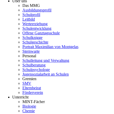
Über uns
Das MMG
Ausbildungsprofil
Schulprofil
Leitbild
Werteerziehung
Schulentwicklung
Offene Ganztagsschule
Schulknigge
Schulgeschichte
Portrait Maximilian von Montgelas
Sternwarte
Personal
Schulleitung und Verwaltung
Schulberatung
Schulpsychologe
Jugensozialarbeit an Schulen
Gremien
SMV
Elternbeirat
Förderverein
Unterricht
MINT-Fächer
Biologie
Chemie