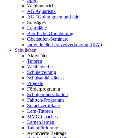
Sport
Wahlunterricht
AG Aquaristik
AG "Going green und fair"
Sonstiges
Lehrpläne
Berufliche Orientierung
Oberstufen-Seminare
Individuelle Lernzeitverkürzung (ILV)
Schulleben
Aktivitäten
Tutoren
Wettbewerbe
Schülerzeitung
Schulsanitätsdienst
Projekte
Förderprogramm
Schulpartnerschaften
Fahrten-Programm
Sprachzertifikate
Lern-Tutoren
MMG-Coaches
Lernen lernen
Talentförderung
Archivierte Beiträge