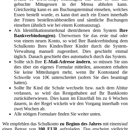
gebuchte Mittagessen in der Mensa abholen kann.
Gleichzeitig kann es am Buchungsterminal einsehen, welches
Essen bestellt wurde, es kann dort auch ein Essen innerhalb
der Fristen bestellen/abbestellen und sämtliche Buchungen
einsehen (ähnlich wie bei einem Kontoauszug).
Als Identifikationsmerkmal dient/dienen dem System
Ihre
Bankverbindung(en)
. Überweisen Sie das erste mal oder
von einem neuen Konto, so wird Ihre Bankverbindung dem
Schulkonto Ihres Kindes/Ihrer Kinder durch die System-
Verwaltung manuell zugeordnet. Dies geschieht einmal
täglich. Danach geschieht dies automatisch durch das System.
Sollte sich Ihre
E-Mail-Adresse ändern
, so müssen Sie uns
dies über ein eigenes Formular mitteilen, ansonsten erhalten
Sie keine Mitteilungen mehr, wenn Ihr Kontostand die
Schwelle von 10€ unterschreitet (sofern Sie dies beantragt
hatten).
Sollte Ihr Kind die Schule wechseln bzw. nach dem Abitur
verlassen, so wird das Restguthaben auf Ihr Bankkonto
zurücküberwiesen. Dies kann im Einzelfall bis zu 6 Wochen
dauern, in der Regel wickeln wir den Vorgang innerhalb von
zwei Wochen ab.
Alle nötigen Formulare finden Sie weiter unten.
Wir empfehlen das Schulkonto
zu Beginn des Jahres
mit einem/auf
einen Betrag von
100
EUR
aufzuladen. Das erscheint vielleicht