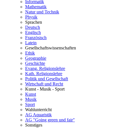
Informatik
Mathematik
Natur und Technik
Physik
Sprachen
Deutsch
Englisch
Französisch
Latein
Gesellschaftswissenschaften
Ethik
Geographie
Geschichte
Evang. Religionslehre
Kath. Religionslehre
Politik und Gesellschaft
Wirtschaft und Recht
Kunst - Musik - Sport
Kunst
Musik
Sport
Wahlunterricht
AG Aquaristik
AG "Going green und fair"
Sonstiges