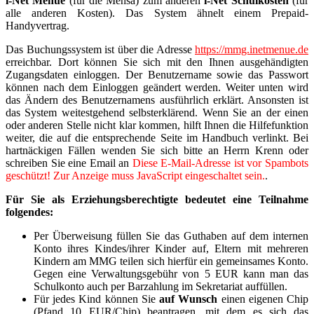
i-Net Menue
(für die Mensa) zum anderen
i-Net Schulkosten
(für
alle anderen Kosten). Das System ähnelt einem Prepaid-
Handyvertrag.
Das Buchungssystem ist über die Adresse
https://mmg.inetmenue.de
erreichbar. Dort können Sie sich mit den Ihnen ausgehändigten
Zugangsdaten einloggen. Der Benutzername sowie das Passwort
können nach dem Einloggen geändert werden. Weiter unten wird
das Ändern des Benutzernamens ausführlich erklärt. Ansonsten ist
das System weitestgehend selbsterklärend. Wenn Sie an der einen
oder anderen Stelle nicht klar kommen, hilft Ihnen die Hilfefunktion
weiter, die auf die entsprechende Seite im Handbuch verlinkt. Bei
hartnäckigen Fällen wenden Sie sich bitte an Herrn Krenn oder
schreiben Sie eine Email an
Diese E-Mail-Adresse ist vor Spambots
geschützt! Zur Anzeige muss JavaScript eingeschaltet sein.
.
Für Sie als Erziehungsberechtigte bedeutet eine Teilnahme
folgendes:
Per Überweisung füllen Sie das Guthaben auf dem internen
Konto ihres Kindes/ihrer Kinder auf, Eltern mit mehreren
Kindern am MMG teilen sich hierfür ein gemeinsames Konto.
Gegen eine Verwaltungsgebühr von 5 EUR kann man das
Schulkonto auch per Barzahlung im Sekretariat auffüllen.
Für jedes Kind können Sie
auf Wunsch
einen eigenen Chip
(Pfand 10 EUR/Chip) beantragen, mit dem es sich das