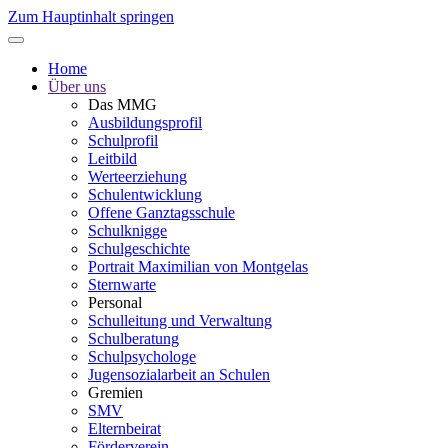
Zum Hauptinhalt springen
Home
Über uns
Das MMG
Ausbildungsprofil
Schulprofil
Leitbild
Werteerziehung
Schulentwicklung
Offene Ganztagsschule
Schulknigge
Schulgeschichte
Portrait Maximilian von Montgelas
Sternwarte
Personal
Schulleitung und Verwaltung
Schulberatung
Schulpsychologe
Jugensozialarbeit an Schulen
Gremien
SMV
Elternbeirat
Förderverein