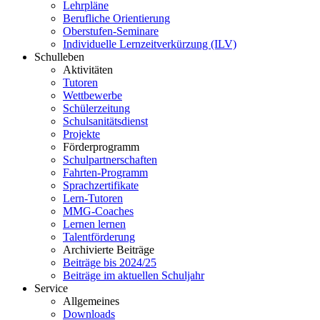
Lehrpläne
Berufliche Orientierung
Oberstufen-Seminare
Individuelle Lernzeitverkürzung (ILV)
Schulleben
Aktivitäten
Tutoren
Wettbewerbe
Schülerzeitung
Schulsanitätsdienst
Projekte
Förderprogramm
Schulpartnerschaften
Fahrten-Programm
Sprachzertifikate
Lern-Tutoren
MMG-Coaches
Lernen lernen
Talentförderung
Archivierte Beiträge
Beiträge bis 2024/25
Beiträge im aktuellen Schuljahr
Service
Allgemeines
Downloads