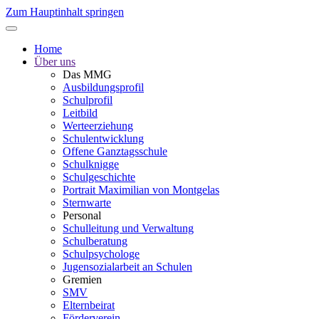
Zum Hauptinhalt springen
Home
Über uns
Das MMG
Ausbildungsprofil
Schulprofil
Leitbild
Werteerziehung
Schulentwicklung
Offene Ganztagsschule
Schulknigge
Schulgeschichte
Portrait Maximilian von Montgelas
Sternwarte
Personal
Schulleitung und Verwaltung
Schulberatung
Schulpsychologe
Jugensozialarbeit an Schulen
Gremien
SMV
Elternbeirat
Förderverein