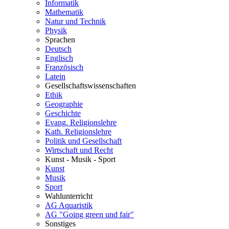
Informatik
Mathematik
Natur und Technik
Physik
Sprachen
Deutsch
Englisch
Französisch
Latein
Gesellschaftswissenschaften
Ethik
Geographie
Geschichte
Evang. Religionslehre
Kath. Religionslehre
Politik und Gesellschaft
Wirtschaft und Recht
Kunst - Musik - Sport
Kunst
Musik
Sport
Wahlunterricht
AG Aquaristik
AG "Going green und fair"
Sonstiges