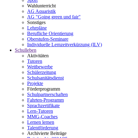
Sport
Wahlunterricht
AG Aquaristik
AG "Going green und fair"
Sonstiges
Lehrpläne
Berufliche Orientierung
Oberstufen-Seminare
Individuelle Lernzeitverkürzung (ILV)
Schulleben
Aktivitäten
Tutoren
Wettbewerbe
Schülerzeitung
Schulsanitätsdienst
Projekte
Förderprogramm
Schulpartnerschaften
Fahrten-Programm
Sprachzertifikate
Lern-Tutoren
MMG-Coaches
Lernen lernen
Talentförderung
Archivierte Beiträge