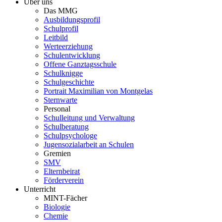
Über uns
Das MMG
Ausbildungsprofil
Schulprofil
Leitbild
Werteerziehung
Schulentwicklung
Offene Ganztagsschule
Schulknigge
Schulgeschichte
Portrait Maximilian von Montgelas
Sternwarte
Personal
Schulleitung und Verwaltung
Schulberatung
Schulpsychologe
Jugensozialarbeit an Schulen
Gremien
SMV
Elternbeirat
Förderverein
Unterricht
MINT-Fächer
Biologie
Chemie