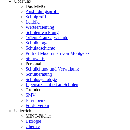
Über uns
Das MMG
Ausbildungsprofil
Schulprofil
Leitbild
Werteerziehung
Schulentwicklung
Offene Ganztagsschule
Schulknigge
Schulgeschichte
Portrait Maximilian von Montgelas
Sternwarte
Personal
Schulleitung und Verwaltung
Schulberatung
Schulpsychologe
Jugensozialarbeit an Schulen
Gremien
SMV
Elternbeirat
Förderverein
Unterricht
MINT-Fächer
Biologie
Chemie