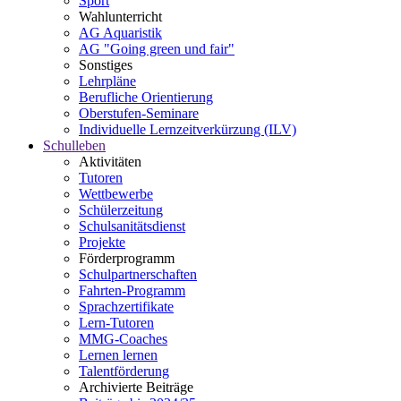
Sport
Wahlunterricht
AG Aquaristik
AG "Going green und fair"
Sonstiges
Lehrpläne
Berufliche Orientierung
Oberstufen-Seminare
Individuelle Lernzeitverkürzung (ILV)
Schulleben
Aktivitäten
Tutoren
Wettbewerbe
Schülerzeitung
Schulsanitätsdienst
Projekte
Förderprogramm
Schulpartnerschaften
Fahrten-Programm
Sprachzertifikate
Lern-Tutoren
MMG-Coaches
Lernen lernen
Talentförderung
Archivierte Beiträge