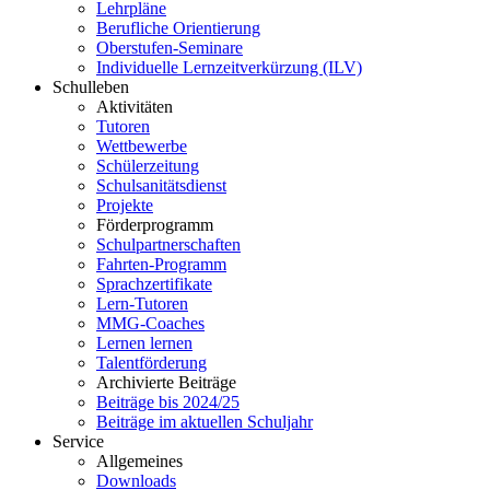
Lehrpläne
Berufliche Orientierung
Oberstufen-Seminare
Individuelle Lernzeitverkürzung (ILV)
Schulleben
Aktivitäten
Tutoren
Wettbewerbe
Schülerzeitung
Schulsanitätsdienst
Projekte
Förderprogramm
Schulpartnerschaften
Fahrten-Programm
Sprachzertifikate
Lern-Tutoren
MMG-Coaches
Lernen lernen
Talentförderung
Archivierte Beiträge
Beiträge bis 2024/25
Beiträge im aktuellen Schuljahr
Service
Allgemeines
Downloads