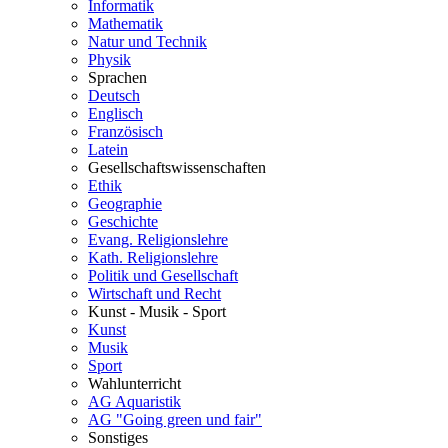
Informatik
Mathematik
Natur und Technik
Physik
Sprachen
Deutsch
Englisch
Französisch
Latein
Gesellschaftswissenschaften
Ethik
Geographie
Geschichte
Evang. Religionslehre
Kath. Religionslehre
Politik und Gesellschaft
Wirtschaft und Recht
Kunst - Musik - Sport
Kunst
Musik
Sport
Wahlunterricht
AG Aquaristik
AG "Going green und fair"
Sonstiges