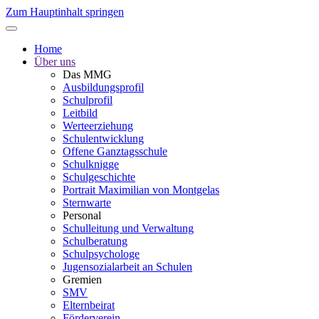
Zum Hauptinhalt springen
Home
Über uns
Das MMG
Ausbildungsprofil
Schulprofil
Leitbild
Werteerziehung
Schulentwicklung
Offene Ganztagsschule
Schulknigge
Schulgeschichte
Portrait Maximilian von Montgelas
Sternwarte
Personal
Schulleitung und Verwaltung
Schulberatung
Schulpsychologe
Jugensozialarbeit an Schulen
Gremien
SMV
Elternbeirat
Förderverein