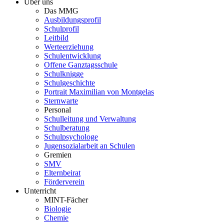
Über uns
Das MMG
Ausbildungsprofil
Schulprofil
Leitbild
Werteerziehung
Schulentwicklung
Offene Ganztagsschule
Schulknigge
Schulgeschichte
Portrait Maximilian von Montgelas
Sternwarte
Personal
Schulleitung und Verwaltung
Schulberatung
Schulpsychologe
Jugensozialarbeit an Schulen
Gremien
SMV
Elternbeirat
Förderverein
Unterricht
MINT-Fächer
Biologie
Chemie