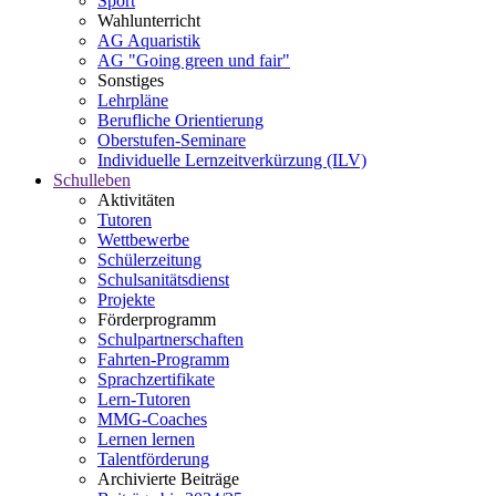
Sport
Wahlunterricht
AG Aquaristik
AG "Going green und fair"
Sonstiges
Lehrpläne
Berufliche Orientierung
Oberstufen-Seminare
Individuelle Lernzeitverkürzung (ILV)
Schulleben
Aktivitäten
Tutoren
Wettbewerbe
Schülerzeitung
Schulsanitätsdienst
Projekte
Förderprogramm
Schulpartnerschaften
Fahrten-Programm
Sprachzertifikate
Lern-Tutoren
MMG-Coaches
Lernen lernen
Talentförderung
Archivierte Beiträge