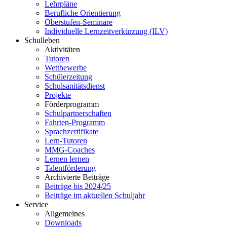
Lehrpläne
Berufliche Orientierung
Oberstufen-Seminare
Individuelle Lernzeitverkürzung (ILV)
Schulleben
Aktivitäten
Tutoren
Wettbewerbe
Schülerzeitung
Schulsanitätsdienst
Projekte
Förderprogramm
Schulpartnerschaften
Fahrten-Programm
Sprachzertifikate
Lern-Tutoren
MMG-Coaches
Lernen lernen
Talentförderung
Archivierte Beiträge
Beiträge bis 2024/25
Beiträge im aktuellen Schuljahr
Service
Allgemeines
Downloads