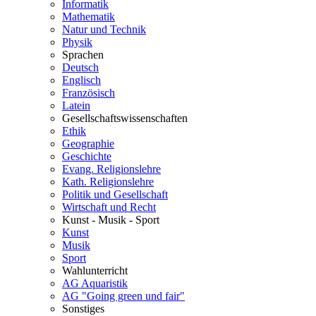
Informatik
Mathematik
Natur und Technik
Physik
Sprachen
Deutsch
Englisch
Französisch
Latein
Gesellschaftswissenschaften
Ethik
Geographie
Geschichte
Evang. Religionslehre
Kath. Religionslehre
Politik und Gesellschaft
Wirtschaft und Recht
Kunst - Musik - Sport
Kunst
Musik
Sport
Wahlunterricht
AG Aquaristik
AG "Going green und fair"
Sonstiges