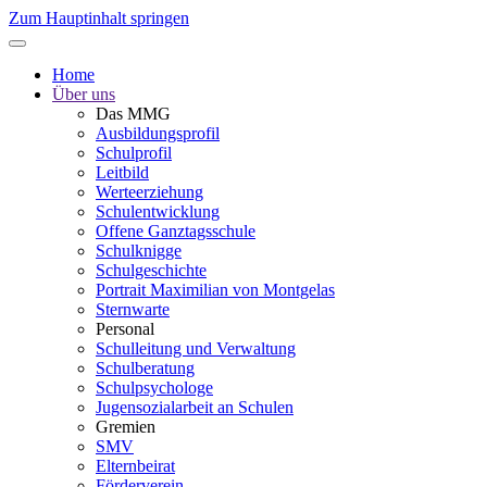
Zum Hauptinhalt springen
Home
Über uns
Das MMG
Ausbildungsprofil
Schulprofil
Leitbild
Werteerziehung
Schulentwicklung
Offene Ganztagsschule
Schulknigge
Schulgeschichte
Portrait Maximilian von Montgelas
Sternwarte
Personal
Schulleitung und Verwaltung
Schulberatung
Schulpsychologe
Jugensozialarbeit an Schulen
Gremien
SMV
Elternbeirat
Förderverein