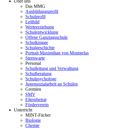
Über uns
Das MMG
Ausbildungsprofil
Schulprofil
Leitbild
Werteerziehung
Schulentwicklung
Offene Ganztagsschule
Schulknigge
Schulgeschichte
Portrait Maximilian von Montgelas
Sternwarte
Personal
Schulleitung und Verwaltung
Schulberatung
Schulpsychologe
Jugensozialarbeit an Schulen
Gremien
SMV
Elternbeirat
Förderverein
Unterricht
MINT-Fächer
Biologie
Chemie