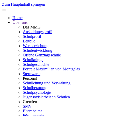
Zum Hauptinhalt springen
Home
Über uns
Das MMG
Ausbildungsprofil
Schulprofil
Leitbild
Werteerziehung
Schulentwicklung
Offene Ganztagsschule
Schulknigge
Schulgeschichte
Portrait Maximilian von Montgelas
Sternwarte
Personal
Schulleitung und Verwaltung
Schulberatung
Schulpsychologe
Jugensozialarbeit an Schulen
Gremien
SMV
Elternbeirat
Förderverein