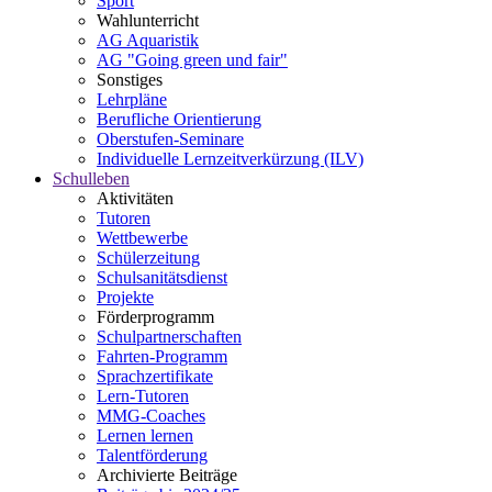
Sport
Wahlunterricht
AG Aquaristik
AG "Going green und fair"
Sonstiges
Lehrpläne
Berufliche Orientierung
Oberstufen-Seminare
Individuelle Lernzeitverkürzung (ILV)
Schulleben
Aktivitäten
Tutoren
Wettbewerbe
Schülerzeitung
Schulsanitätsdienst
Projekte
Förderprogramm
Schulpartnerschaften
Fahrten-Programm
Sprachzertifikate
Lern-Tutoren
MMG-Coaches
Lernen lernen
Talentförderung
Archivierte Beiträge