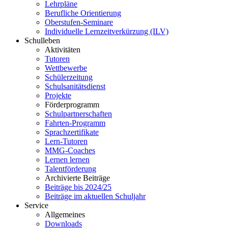
Lehrpläne
Berufliche Orientierung
Oberstufen-Seminare
Individuelle Lernzeitverkürzung (ILV)
Schulleben
Aktivitäten
Tutoren
Wettbewerbe
Schülerzeitung
Schulsanitätsdienst
Projekte
Förderprogramm
Schulpartnerschaften
Fahrten-Programm
Sprachzertifikate
Lern-Tutoren
MMG-Coaches
Lernen lernen
Talentförderung
Archivierte Beiträge
Beiträge bis 2024/25
Beiträge im aktuellen Schuljahr
Service
Allgemeines
Downloads