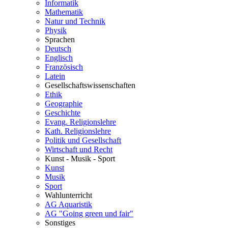
Informatik
Mathematik
Natur und Technik
Physik
Sprachen
Deutsch
Englisch
Französisch
Latein
Gesellschaftswissenschaften
Ethik
Geographie
Geschichte
Evang. Religionslehre
Kath. Religionslehre
Politik und Gesellschaft
Wirtschaft und Recht
Kunst - Musik - Sport
Kunst
Musik
Sport
Wahlunterricht
AG Aquaristik
AG "Going green und fair"
Sonstiges