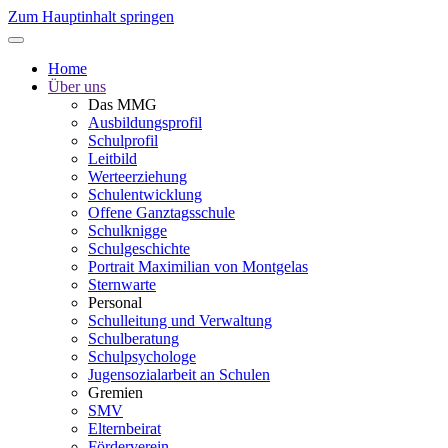
Zum Hauptinhalt springen
Home
Über uns
Das MMG
Ausbildungsprofil
Schulprofil
Leitbild
Werteerziehung
Schulentwicklung
Offene Ganztagsschule
Schulknigge
Schulgeschichte
Portrait Maximilian von Montgelas
Sternwarte
Personal
Schulleitung und Verwaltung
Schulberatung
Schulpsychologe
Jugensozialarbeit an Schulen
Gremien
SMV
Elternbeirat
Förderverein