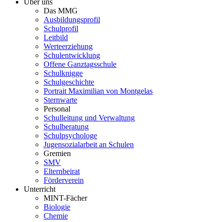
Über uns
Das MMG
Ausbildungsprofil
Schulprofil
Leitbild
Werteerziehung
Schulentwicklung
Offene Ganztagsschule
Schulknigge
Schulgeschichte
Portrait Maximilian von Montgelas
Sternwarte
Personal
Schulleitung und Verwaltung
Schulberatung
Schulpsychologe
Jugensozialarbeit an Schulen
Gremien
SMV
Elternbeirat
Förderverein
Unterricht
MINT-Fächer
Biologie
Chemie