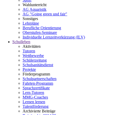
Sport
Wahlunterricht
AG Aquaristik
AG "Going green und fair"
Sonstiges
Lehrpläne
Berufliche Orientierung
Oberstufen-Seminare
Individuelle Lernzeitverkürzung (ILV)
Schulleben
Aktivitäten
Tutoren
Wettbewerbe
Schülerzeitung
Schulsanitätsdienst
Projekte
Förderprogramm
Schulpartnerschaften
Fahrten-Programm
Sprachzertifikate
Lern-Tutoren
MMG-Coaches
Lernen lernen
Talentförderung
Archivierte Beiträge