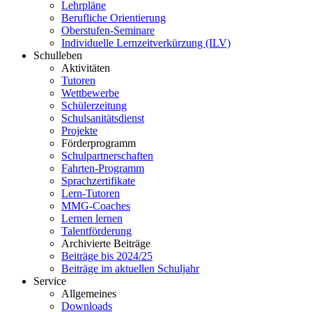
Lehrpläne
Berufliche Orientierung
Oberstufen-Seminare
Individuelle Lernzeitverkürzung (ILV)
Schulleben
Aktivitäten
Tutoren
Wettbewerbe
Schülerzeitung
Schulsanitätsdienst
Projekte
Förderprogramm
Schulpartnerschaften
Fahrten-Programm
Sprachzertifikate
Lern-Tutoren
MMG-Coaches
Lernen lernen
Talentförderung
Archivierte Beiträge
Beiträge bis 2024/25
Beiträge im aktuellen Schuljahr
Service
Allgemeines
Downloads