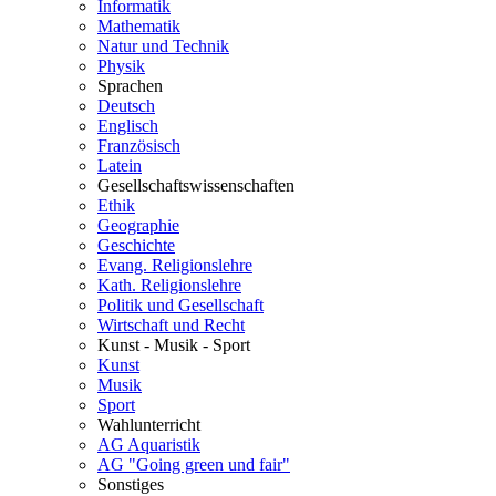
Informatik
Mathematik
Natur und Technik
Physik
Sprachen
Deutsch
Englisch
Französisch
Latein
Gesellschaftswissenschaften
Ethik
Geographie
Geschichte
Evang. Religionslehre
Kath. Religionslehre
Politik und Gesellschaft
Wirtschaft und Recht
Kunst - Musik - Sport
Kunst
Musik
Sport
Wahlunterricht
AG Aquaristik
AG "Going green und fair"
Sonstiges