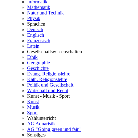
Informatik
Mathematik
Natur und Technik
Physik
Sprachen
Deutsch
Englisch
Französisch
Latein
Gesellschaftswissenschaften
Ethik
Geographie
Geschichte
Evang. Religionslehre
Kath. Religionslehre
Politik und Gesellschaft
Wirtschaft und Recht
Kunst - Musik - Sport
Kunst
Musik
Sport
Wahlunterricht
AG Aquaristik
AG "Going green und fair"
Sonstiges