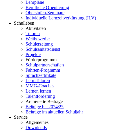
Lehrpläne
Berufliche Orientierung
Oberstufen-Seminare
Individuelle Lernzeitverkürzung (ILV)
Schulleben
Aktivitäten
Tutoren
Wettbewerbe
Schülerzeitung
Schulsanitätsdienst
Projekte
Förderprogramm
Schulpartnerschaften
Fahrten-Programm
Sprachzertifikate
Lern-Tutoren
MMG-Coaches
Lernen lernen
Talentförderung
Archivierte Beiträge
Beiträge bis 2024/25
Beiträge im aktuellen Schuljahr
Service
Allgemeines
Downloads