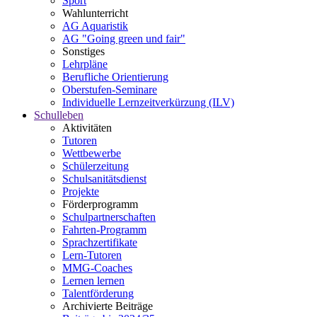
Sport
Wahlunterricht
AG Aquaristik
AG "Going green und fair"
Sonstiges
Lehrpläne
Berufliche Orientierung
Oberstufen-Seminare
Individuelle Lernzeitverkürzung (ILV)
Schulleben
Aktivitäten
Tutoren
Wettbewerbe
Schülerzeitung
Schulsanitätsdienst
Projekte
Förderprogramm
Schulpartnerschaften
Fahrten-Programm
Sprachzertifikate
Lern-Tutoren
MMG-Coaches
Lernen lernen
Talentförderung
Archivierte Beiträge