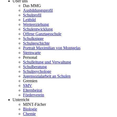
Über uns
Das MMG
Ausbildungsprofil
Schulprofil
Leitbild
Werteerziehung
Schulentwicklung
Offene Ganztagsschule
Schulknigge
Schulgeschichte
Portrait Maximilian von Montgelas
Sternwarte
Personal
Schulleitung und Verwaltung
Schulberatung
Schulpsychologe
Jugensozialarbeit an Schulen
Gremien
SMV
Elternbeirat
Förderverein
Unterricht
MINT-Fächer
Biologie
Chemie