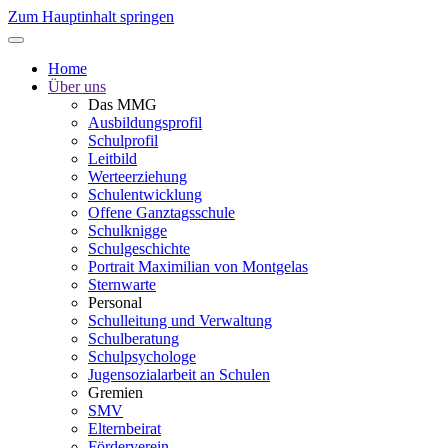
Zum Hauptinhalt springen
Home
Über uns
Das MMG
Ausbildungsprofil
Schulprofil
Leitbild
Werteerziehung
Schulentwicklung
Offene Ganztagsschule
Schulknigge
Schulgeschichte
Portrait Maximilian von Montgelas
Sternwarte
Personal
Schulleitung und Verwaltung
Schulberatung
Schulpsychologe
Jugensozialarbeit an Schulen
Gremien
SMV
Elternbeirat
Förderverein