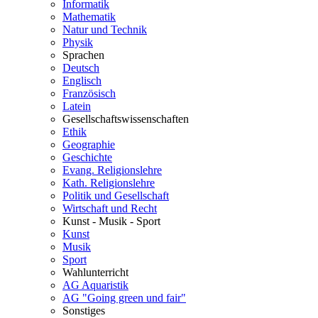
Informatik
Mathematik
Natur und Technik
Physik
Sprachen
Deutsch
Englisch
Französisch
Latein
Gesellschaftswissenschaften
Ethik
Geographie
Geschichte
Evang. Religionslehre
Kath. Religionslehre
Politik und Gesellschaft
Wirtschaft und Recht
Kunst - Musik - Sport
Kunst
Musik
Sport
Wahlunterricht
AG Aquaristik
AG "Going green und fair"
Sonstiges