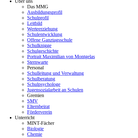
Über uns
Das MMG
Ausbildungsprofil
Schulprofil
Leitbild
Werteerziehung
Schulentwicklung
Offene Ganztagsschule
Schulknigge
Schulgeschichte
Portrait Maximilian von Montgelas
Sternwarte
Personal
Schulleitung und Verwaltung
Schulberatung
Schulpsychologe
Jugensozialarbeit an Schulen
Gremien
SMV
Elternbeirat
Förderverein
Unterricht
MINT-Fächer
Biologie
Chemie