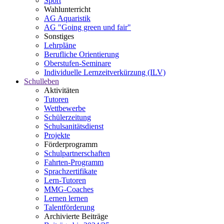
Sport
Wahlunterricht
AG Aquaristik
AG "Going green und fair"
Sonstiges
Lehrpläne
Berufliche Orientierung
Oberstufen-Seminare
Individuelle Lernzeitverkürzung (ILV)
Schulleben
Aktivitäten
Tutoren
Wettbewerbe
Schülerzeitung
Schulsanitätsdienst
Projekte
Förderprogramm
Schulpartnerschaften
Fahrten-Programm
Sprachzertifikate
Lern-Tutoren
MMG-Coaches
Lernen lernen
Talentförderung
Archivierte Beiträge