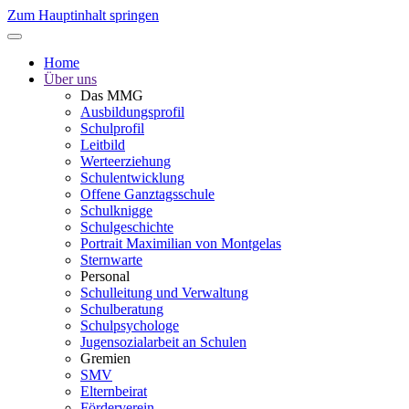
Zum Hauptinhalt springen
Home
Über uns
Das MMG
Ausbildungsprofil
Schulprofil
Leitbild
Werteerziehung
Schulentwicklung
Offene Ganztagsschule
Schulknigge
Schulgeschichte
Portrait Maximilian von Montgelas
Sternwarte
Personal
Schulleitung und Verwaltung
Schulberatung
Schulpsychologe
Jugensozialarbeit an Schulen
Gremien
SMV
Elternbeirat
Förderverein