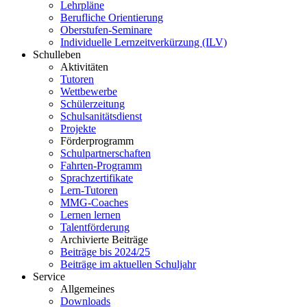
Lehrpläne
Berufliche Orientierung
Oberstufen-Seminare
Individuelle Lernzeitverkürzung (ILV)
Schulleben
Aktivitäten
Tutoren
Wettbewerbe
Schülerzeitung
Schulsanitätsdienst
Projekte
Förderprogramm
Schulpartnerschaften
Fahrten-Programm
Sprachzertifikate
Lern-Tutoren
MMG-Coaches
Lernen lernen
Talentförderung
Archivierte Beiträge
Beiträge bis 2024/25
Beiträge im aktuellen Schuljahr
Service
Allgemeines
Downloads