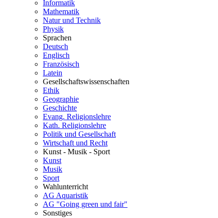
Informatik
Mathematik
Natur und Technik
Physik
Sprachen
Deutsch
Englisch
Französisch
Latein
Gesellschaftswissenschaften
Ethik
Geographie
Geschichte
Evang. Religionslehre
Kath. Religionslehre
Politik und Gesellschaft
Wirtschaft und Recht
Kunst - Musik - Sport
Kunst
Musik
Sport
Wahlunterricht
AG Aquaristik
AG "Going green und fair"
Sonstiges