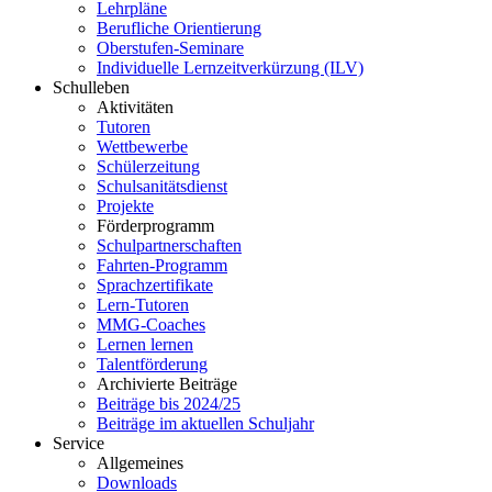
Lehrpläne
Berufliche Orientierung
Oberstufen-Seminare
Individuelle Lernzeitverkürzung (ILV)
Schulleben
Aktivitäten
Tutoren
Wettbewerbe
Schülerzeitung
Schulsanitätsdienst
Projekte
Förderprogramm
Schulpartnerschaften
Fahrten-Programm
Sprachzertifikate
Lern-Tutoren
MMG-Coaches
Lernen lernen
Talentförderung
Archivierte Beiträge
Beiträge bis 2024/25
Beiträge im aktuellen Schuljahr
Service
Allgemeines
Downloads