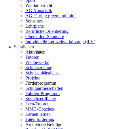
Sport
Wahlunterricht
AG Aquaristik
AG "Going green und fair"
Sonstiges
Lehrpläne
Berufliche Orientierung
Oberstufen-Seminare
Individuelle Lernzeitverkürzung (ILV)
Schulleben
Aktivitäten
Tutoren
Wettbewerbe
Schülerzeitung
Schulsanitätsdienst
Projekte
Förderprogramm
Schulpartnerschaften
Fahrten-Programm
Sprachzertifikate
Lern-Tutoren
MMG-Coaches
Lernen lernen
Talentförderung
Archivierte Beiträge