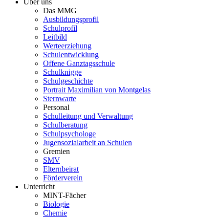
Über uns
Das MMG
Ausbildungsprofil
Schulprofil
Leitbild
Werteerziehung
Schulentwicklung
Offene Ganztagsschule
Schulknigge
Schulgeschichte
Portrait Maximilian von Montgelas
Sternwarte
Personal
Schulleitung und Verwaltung
Schulberatung
Schulpsychologe
Jugensozialarbeit an Schulen
Gremien
SMV
Elternbeirat
Förderverein
Unterricht
MINT-Fächer
Biologie
Chemie