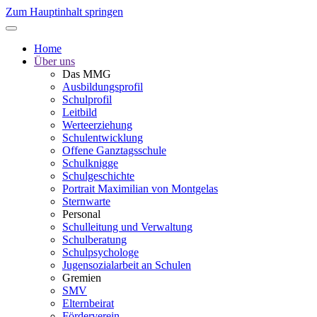
Zum Hauptinhalt springen
Home
Über uns
Das MMG
Ausbildungsprofil
Schulprofil
Leitbild
Werteerziehung
Schulentwicklung
Offene Ganztagsschule
Schulknigge
Schulgeschichte
Portrait Maximilian von Montgelas
Sternwarte
Personal
Schulleitung und Verwaltung
Schulberatung
Schulpsychologe
Jugensozialarbeit an Schulen
Gremien
SMV
Elternbeirat
Förderverein