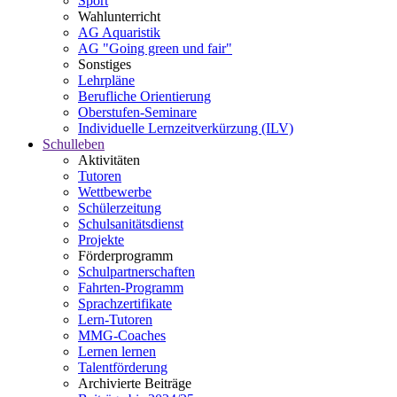
Sport
Wahlunterricht
AG Aquaristik
AG "Going green und fair"
Sonstiges
Lehrpläne
Berufliche Orientierung
Oberstufen-Seminare
Individuelle Lernzeitverkürzung (ILV)
Schulleben
Aktivitäten
Tutoren
Wettbewerbe
Schülerzeitung
Schulsanitätsdienst
Projekte
Förderprogramm
Schulpartnerschaften
Fahrten-Programm
Sprachzertifikate
Lern-Tutoren
MMG-Coaches
Lernen lernen
Talentförderung
Archivierte Beiträge