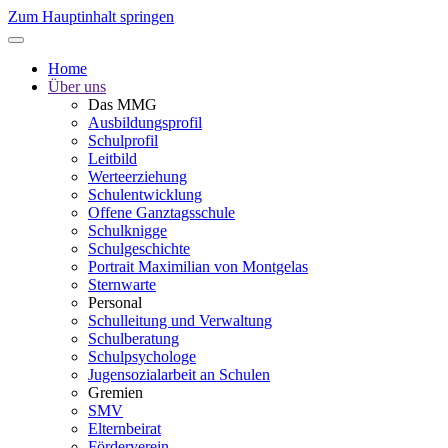
Zum Hauptinhalt springen
Home
Über uns
Das MMG
Ausbildungsprofil
Schulprofil
Leitbild
Werteerziehung
Schulentwicklung
Offene Ganztagsschule
Schulknigge
Schulgeschichte
Portrait Maximilian von Montgelas
Sternwarte
Personal
Schulleitung und Verwaltung
Schulberatung
Schulpsychologe
Jugensozialarbeit an Schulen
Gremien
SMV
Elternbeirat
Förderverein