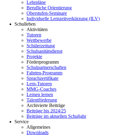
Lehrpläne
Berufliche Orientierung
Oberstufen-Seminare
Individuelle Lernzeitverkürzung (ILV)
Schulleben
Aktivitäten
Tutoren
Wettbewerbe
Schülerzeitung
Schulsanitätsdienst
Projekte
Förderprogramm
Schulpartnerschaften
Fahrten-Programm
Sprachzertifikate
Lern-Tutoren
MMG-Coaches
Lernen lernen
Talentförderung
Archivierte Beiträge
Beiträge bis 2024/25
Beiträge im aktuellen Schuljahr
Service
Allgemeines
Downloads