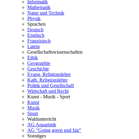
Informatik
Mathematik
Natur und Technik
Physik
Sprachen
Deutsch
Englisch
Französisch
Latein
Gesellschaftswissenschaften
Ethik
Geographie
Geschichte
Evang. Religionslehre
Kath. Religionslehre
Politik und Gesellschaft
Wirtschaft und Recht
Kunst - Musik - Sport
Kunst
Musik
Sport
Wahlunterricht
AG Aquaristik
AG "Going green und fair"
Sonstiges