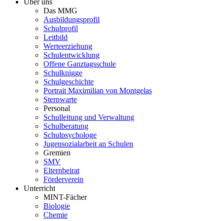
Über uns
Das MMG
Ausbildungsprofil
Schulprofil
Leitbild
Werteerziehung
Schulentwicklung
Offene Ganztagsschule
Schulknigge
Schulgeschichte
Portrait Maximilian von Montgelas
Sternwarte
Personal
Schulleitung und Verwaltung
Schulberatung
Schulpsychologe
Jugensozialarbeit an Schulen
Gremien
SMV
Elternbeirat
Förderverein
Unterricht
MINT-Fächer
Biologie
Chemie