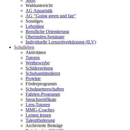
Sport
Wahlunterricht
AG Aquaristik
AG "Going green und fair"
Sonstiges
Lehrpläne
Berufliche Orientierung
Oberstufen-Seminare
Individuelle Lernzeitverkürzung (ILV)
Schulleben
Aktivitäten
Tutoren
Wettbewerbe
Schülerzeitung
Schulsanitätsdienst
Projekte
Förderprogramm
Schulpartnerschaften
Fahrten-Programm
Sprachzertifikate
Lern-Tutoren
MMG-Coaches
Lernen lernen
Talentförderung
Archivierte Beiträge