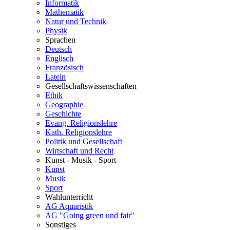
Informatik
Mathematik
Natur und Technik
Physik
Sprachen
Deutsch
Englisch
Französisch
Latein
Gesellschaftswissenschaften
Ethik
Geographie
Geschichte
Evang. Religionslehre
Kath. Religionslehre
Politik und Gesellschaft
Wirtschaft und Recht
Kunst - Musik - Sport
Kunst
Musik
Sport
Wahlunterricht
AG Aquaristik
AG "Going green und fair"
Sonstiges