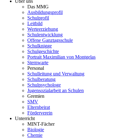
Über uns
Das MMG
Ausbildungsprofil
Schulprofil
Leitbild
Werteerziehung
Schulentwicklung
Offene Ganztagsschule
Schulknigge
Schulgeschichte
Portrait Maximilian von Montgelas
Sternwarte
Personal
Schulleitung und Verwaltung
Schulberatung
Schulpsychologe
Jugensozialarbeit an Schulen
Gremien
SMV
Elternbeirat
Förderverein
Unterricht
MINT-Fächer
Biologie
Chemie