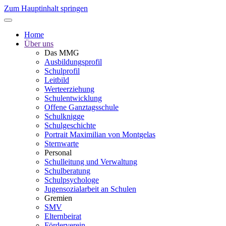
Zum Hauptinhalt springen
Home
Über uns
Das MMG
Ausbildungsprofil
Schulprofil
Leitbild
Werteerziehung
Schulentwicklung
Offene Ganztagsschule
Schulknigge
Schulgeschichte
Portrait Maximilian von Montgelas
Sternwarte
Personal
Schulleitung und Verwaltung
Schulberatung
Schulpsychologe
Jugensozialarbeit an Schulen
Gremien
SMV
Elternbeirat
Förderverein