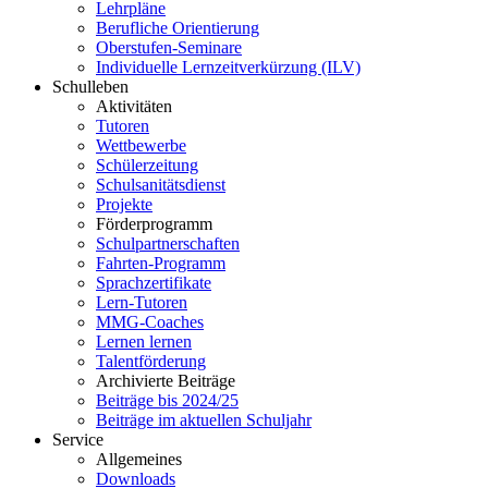
Lehrpläne
Berufliche Orientierung
Oberstufen-Seminare
Individuelle Lernzeitverkürzung (ILV)
Schulleben
Aktivitäten
Tutoren
Wettbewerbe
Schülerzeitung
Schulsanitätsdienst
Projekte
Förderprogramm
Schulpartnerschaften
Fahrten-Programm
Sprachzertifikate
Lern-Tutoren
MMG-Coaches
Lernen lernen
Talentförderung
Archivierte Beiträge
Beiträge bis 2024/25
Beiträge im aktuellen Schuljahr
Service
Allgemeines
Downloads