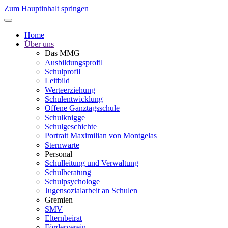
Zum Hauptinhalt springen
Home
Über uns
Das MMG
Ausbildungsprofil
Schulprofil
Leitbild
Werteerziehung
Schulentwicklung
Offene Ganztagsschule
Schulknigge
Schulgeschichte
Portrait Maximilian von Montgelas
Sternwarte
Personal
Schulleitung und Verwaltung
Schulberatung
Schulpsychologe
Jugensozialarbeit an Schulen
Gremien
SMV
Elternbeirat
Förderverein