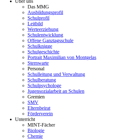
Über uns
Das MMG
Ausbildungsprofil
Schulprofil
Leitbild
Werteerziehung
Schulentwicklung
Offene Ganztagsschule
Schulknigge
Schulgeschichte
Portrait Maximilian von Montgelas
Sternwarte
Personal
Schulleitung und Verwaltung
Schulberatung
Schulpsychologe
Jugensozialarbeit an Schulen
Gremien
SMV
Elternbeirat
Förderverein
Unterricht
MINT-Fächer
Biologie
Chemie