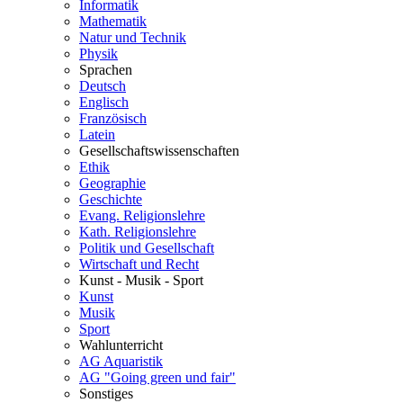
Informatik
Mathematik
Natur und Technik
Physik
Sprachen
Deutsch
Englisch
Französisch
Latein
Gesellschaftswissenschaften
Ethik
Geographie
Geschichte
Evang. Religionslehre
Kath. Religionslehre
Politik und Gesellschaft
Wirtschaft und Recht
Kunst - Musik - Sport
Kunst
Musik
Sport
Wahlunterricht
AG Aquaristik
AG "Going green und fair"
Sonstiges