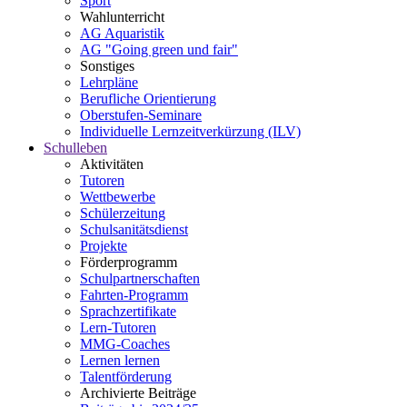
Sport
Wahlunterricht
AG Aquaristik
AG "Going green und fair"
Sonstiges
Lehrpläne
Berufliche Orientierung
Oberstufen-Seminare
Individuelle Lernzeitverkürzung (ILV)
Schulleben
Aktivitäten
Tutoren
Wettbewerbe
Schülerzeitung
Schulsanitätsdienst
Projekte
Förderprogramm
Schulpartnerschaften
Fahrten-Programm
Sprachzertifikate
Lern-Tutoren
MMG-Coaches
Lernen lernen
Talentförderung
Archivierte Beiträge