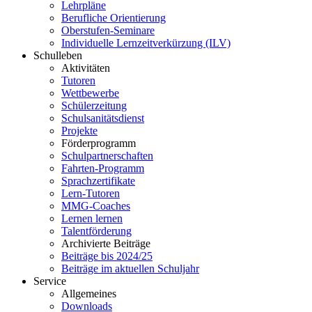
Lehrpläne
Berufliche Orientierung
Oberstufen-Seminare
Individuelle Lernzeitverkürzung (ILV)
Schulleben
Aktivitäten
Tutoren
Wettbewerbe
Schülerzeitung
Schulsanitätsdienst
Projekte
Förderprogramm
Schulpartnerschaften
Fahrten-Programm
Sprachzertifikate
Lern-Tutoren
MMG-Coaches
Lernen lernen
Talentförderung
Archivierte Beiträge
Beiträge bis 2024/25
Beiträge im aktuellen Schuljahr
Service
Allgemeines
Downloads