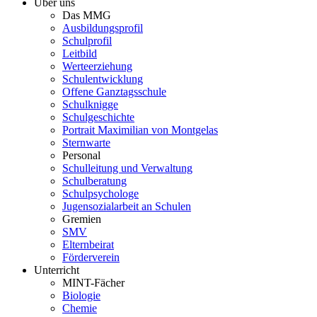
Über uns
Das MMG
Ausbildungsprofil
Schulprofil
Leitbild
Werteerziehung
Schulentwicklung
Offene Ganztagsschule
Schulknigge
Schulgeschichte
Portrait Maximilian von Montgelas
Sternwarte
Personal
Schulleitung und Verwaltung
Schulberatung
Schulpsychologe
Jugensozialarbeit an Schulen
Gremien
SMV
Elternbeirat
Förderverein
Unterricht
MINT-Fächer
Biologie
Chemie