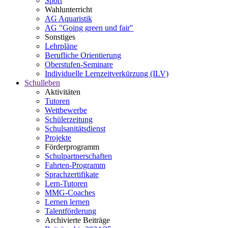
Sport
Wahlunterricht
AG Aquaristik
AG "Going green und fair"
Sonstiges
Lehrpläne
Berufliche Orientierung
Oberstufen-Seminare
Individuelle Lernzeitverkürzung (ILV)
Schulleben
Aktivitäten
Tutoren
Wettbewerbe
Schülerzeitung
Schulsanitätsdienst
Projekte
Förderprogramm
Schulpartnerschaften
Fahrten-Programm
Sprachzertifikate
Lern-Tutoren
MMG-Coaches
Lernen lernen
Talentförderung
Archivierte Beiträge