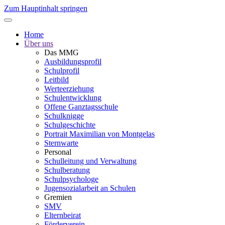
Zum Hauptinhalt springen
Home
Über uns
Das MMG
Ausbildungsprofil
Schulprofil
Leitbild
Werteerziehung
Schulentwicklung
Offene Ganztagsschule
Schulknigge
Schulgeschichte
Portrait Maximilian von Montgelas
Sternwarte
Personal
Schulleitung und Verwaltung
Schulberatung
Schulpsychologe
Jugensozialarbeit an Schulen
Gremien
SMV
Elternbeirat
Förderverein