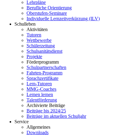
Lehrpläne
Berufliche Orientierung
Oberstufen-Seminare
Individuelle Lernzeitverkürzung (ILV)
Schulleben
Aktivitäten
Tutoren
Wettbewerbe
Schülerzeitung
Schulsanitätsdienst
Projekte
Förderprogramm
Schulpartnerschaften
Fahrten-Programm
Sprachzertifikate
Lern-Tutoren
MMG-Coaches
Lernen lernen
Talentförderung
Archivierte Beiträge
Beiträge bis 2024/25
Beiträge im aktuellen Schuljahr
Service
Allgemeines
Downloads