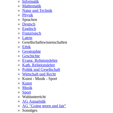
Informatik
Mathematik
Natur und Technik
Physik
Sprachen
Deutsch
Englisch
Französisch
Latein
Gesellschaftswissenschaften
Ethik
Geographie
Geschichte
Evang. Religionslehre
Kath. Religionslehre
Politik und Gesellschaft
Wirtschaft und Recht
Kunst - Musik - Sport
Kunst
Musik
Sport
Wahlunterricht
AG Aquaristik
AG "Going green und fair"
Sonstiges